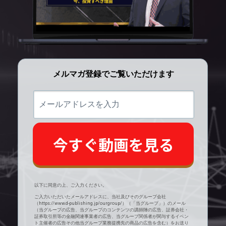
メルマガ登録でご覧いただけます
メ
ー
ル
ア
ド
今すぐ動画を見る
レ
ス
を
入
力
以下に同意の上、ご入力ください。
ご入力いただいたメールアドレスに、当社及びそのグループ会社
（
https://www.d-publishing.jp/ourgroup/
）（「当グループ」）のメール
（当グループの広告、当グループのコンテンツの講師陣の広告、証券会社・
証券取引所等の金融関連事業者の広告、当グループ関係者が関与するイベン
ト主催者の広告その他当グループ業務提携先の商品の広告を含む）をお送り