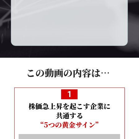
します。
当社及びそのグループ会社は、ご入力いただいた情報を、当グループプライ
バシーポリシー（
https://apj.media/privacy/
）に基づき厳重に利用・管理し
ます。個人情報の利用目的の通知，開示，内容の訂正，追加又は削除，利用
の停止，消去及び第三者への提供の停止の手続きに関しては、上記プライバ
シーポリシーをご覧ください。
ご入力いただいたメールアドレスにコンテンツの閲覧方法が通知されます。
メール配信の解除をご希望の場合には、メール内の配信解除URLをクリック
するだけで簡単に登録を解除できます。もちろん、解除に費用がかかること
はありません。自動的に有料のサービスに切り替わるというようなことも一
切ありませんので、ご安心ください。
APJ Media合同会社
この動画の内容は…
1
株価急上昇を起こす企業に
共通する
“5つの黄金サイン”