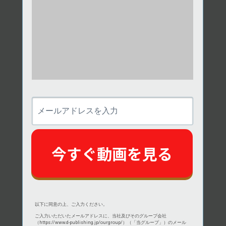
メ
ー
ル
ア
ド
今すぐ動画を見る
レ
ス
を
入
力
以下に同意の上、ご入力ください。
ご入力いただいたメールアドレスに、当社及びそのグループ会社
（
https://www.d-publishing.jp/ourgroup/
）（「当グループ」）のメール