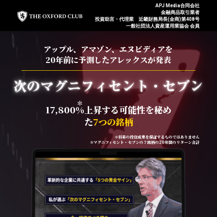
APJ Media合同会社
金融商品取引業者
投資助言・代理業 近畿財務局長(金商)第408号
一般社団法人資産運用業協会 会員
アップル、アマゾン、エヌビディアを
20年前に予測したアレックスが発表
＊
17,800%上昇する可能性を秘め
た
7つの銘柄
＊将来の投資成果を保証するものではありません
＊マグニフィセント・セブンの７銘柄の20年間のリターン合計