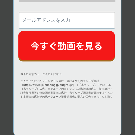
メ
ー
ル
ア
ド
今すぐ動画を見る
レ
ス
を
入
力
以下に同意の上、ご入力ください。
ご入力いただいたメールアドレスに、当社及びそのグループ会社
（
https://www.d-publishing.jp/ourgroup/
）（「当グループ」）のメール
（当グループの広告、当グループのコンテンツの講師陣の広告、証券会社・
証券取引所等の金融関連事業者の広告、当グループ関係者が関与するイベン
ト主催者の広告その他当グループ業務提携先の商品の広告を含む）をお送り
します。
当社及びそのグループ会社は、ご入力いただいた情報を、当グループプライ
バシーポリシー（
https://apj.media/privacy/
）に基づき厳重に利用・管理し
ます。個人情報の利用目的の通知，開示，内容の訂正，追加又は削除，利用
の停止，消去及び第三者への提供の停止の手続きに関しては、上記プライバ
シーポリシーをご覧ください。
ご入力いただいたメールアドレスにコンテンツの閲覧方法が通知されます。
メール配信の解除をご希望の場合には、メール内の配信解除URLをクリック
するだけで簡単に登録を解除できます。もちろん、解除に費用がかかること